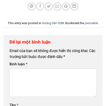
This entry was posted in
Hướng Dẫn IQ88
. Bookmark the
permalink
.
Để lại một bình luận
Email của bạn sẽ không được hiển thị công khai.
Các
trường bắt buộc được đánh dấu
*
Bình luận
*
Tên
*