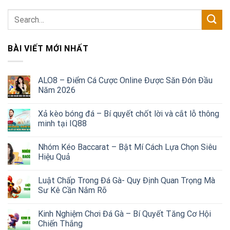
BÀI VIẾT MỚI NHẤT
ALO8 – Điểm Cá Cược Online Được Săn Đón Đầu
Năm 2026
Xả kèo bóng đá – Bí quyết chốt lời và cắt lỗ thông
minh tại IQ88
Nhóm Kéo Baccarat – Bật Mí Cách Lựa Chọn Siêu
Hiệu Quả
Luật Chấp Trong Đá Gà- Quy Định Quan Trọng Mà
Sư Kê Cần Nắm Rõ
Kinh Nghiệm Chơi Đá Gà – Bí Quyết Tăng Cơ Hội
Chiến Thắng