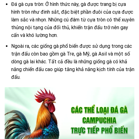
Đá gà cựa tròn: Ở hình thức này, gà được trang bị cựa
hình tròn như đinh sắt, đặc biệt phần đuôi của cựa được
làm sắc và nhọn. Những cú đâm từ cựa tròn có thể xuyên
thủng nội tạng của đối thủ, khiến trận đấu trở nên gay
cấn và khó lường hơn.
Ngoài ra, các giống gà phổ biến được sử dụng trong các
trận đấu còn bao gồm gà Tre, gà Mỹ, gà Asil và một số
dòng gà lai khác. Tất cả đều là những giống gà có khả
năng chiến đấu cao giúp tăng khả năng kịch tính của trận
đấu.