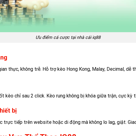
Ưu điểm cá cược tại nhà cái iq88
àng
gian thực, không trễ. Hỗ trợ kèo Hong Kong, Malay, Decimal, dễ th
t kèo chỉ sau 2 click. Kèo rung không bị khóa giữa trận, cực kỳ t
iết bị
 trực tiếp trên website hoặc di động mà không lo lag, giật. Giao 