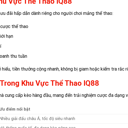
hu Vực Thể Thao IQ88
 ưu đãi hấp dẫn dành riêng cho người chơi mảng thể thao:
 cược thể thao
iới hạn
í
oanh thu tuần
ễ hiểu, tiền thưởng cộng nhanh, không bị giam hoặc kiểm tra rắc rố
Trong Khu Vực Thể Thao IQ88
hà cung cấp kèo hàng đầu, mang đến trải nghiệm cược đa dạng và
Ưu điểm nổi bật
Nhiều giải đấu châu Á, tốc độ siêu nhanh