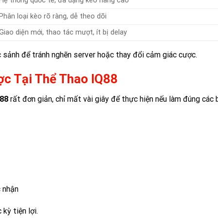
Hệ thống quốc tế, đa dạng kèo nâng cao
Phân loại kèo rõ ràng, dễ theo dõi
Giao diện mới, thao tác mượt, ít bị delay
c sảnh để tránh nghẽn server hoặc thay đổi cảm giác cược.
c Tại Thể Thao IQ88
Q88
rất đơn giản, chỉ mất vài giây để thực hiện nếu làm đúng các 
c nhận
kỳ tiện lợi.