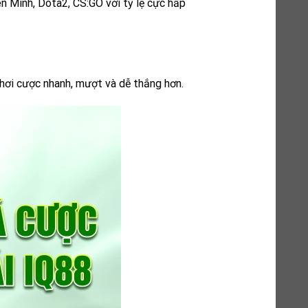
ên Minh, Dota2, CS:GO với tỷ lệ cực hấp
chơi cược nhanh, mượt và dễ thắng hơn.