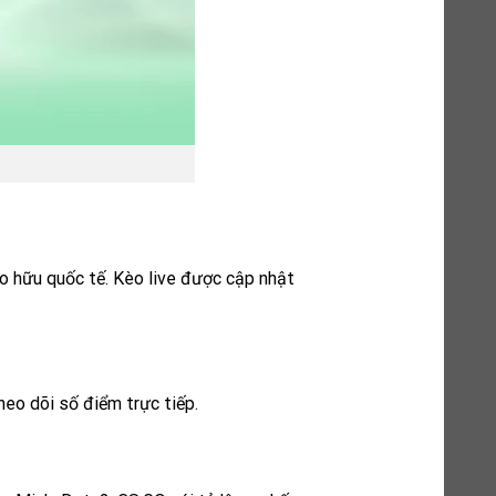
o hữu quốc tế. Kèo live được cập nhật
heo dõi số điểm trực tiếp.