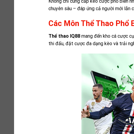
Không chỉ cung cấp kèo cược phổ biến nh
chuyên sâu – đáp ứng cả người mới lẫn c
Các Môn Thể Thao Phổ B
Thể thao IQ88
mang đến kho cá cược cực 
thi đấu, đặt cược đa dạng kèo và trải n