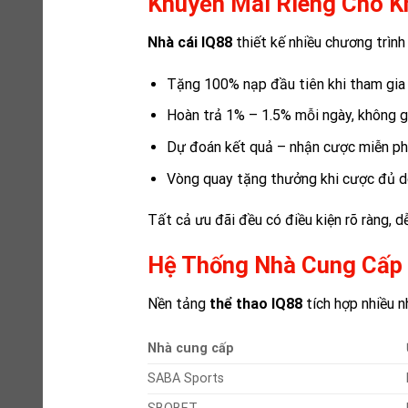
Khuyến Mãi Riêng Cho K
Nhà cái IQ88
thiết kế nhiều chương trình
Tặng 100% nạp đầu tiên khi tham gia
Hoàn trả 1% – 1.5% mỗi ngày, không g
Dự đoán kết quả – nhận cược miễn ph
Vòng quay tặng thưởng khi cược đủ d
Tất cả ưu đãi đều có điều kiện rõ ràng, d
Hệ Thống Nhà Cung Cấp 
Nền tảng
thể thao IQ88
tích hợp nhiều n
Nhà cung cấp
SABA Sports