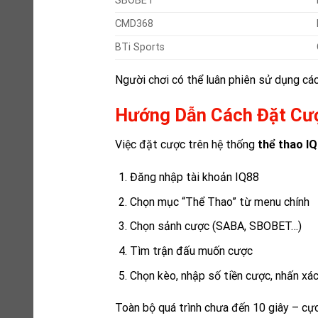
SBOBET
CMD368
BTi Sports
Người chơi có thể luân phiên sử dụng cá
Hướng Dẫn Cách Đặt Cượ
Việc đặt cược trên hệ thống
thể thao I
Đăng nhập tài khoản IQ88
Chọn mục “Thể Thao” từ menu chính
Chọn sảnh cược (SABA, SBOBET…)
Tìm trận đấu muốn cược
Chọn kèo, nhập số tiền cược, nhấn xá
Toàn bộ quá trình chưa đến 10 giây – cực 