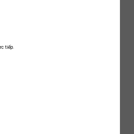
c tiếp.