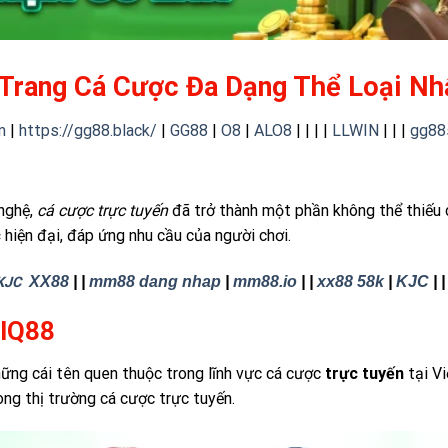
 Trang Cá Cược Đa Dạng Thể Loại Nh
m
|
https://gg88.black/
|
GG88
|
O8
|
ALO8
| | | |
LLWIN
| | |
gg88
 nghệ,
cá cược trực tuyến
đã trở thành một phần không thể thiếu củ
c
hiện đại, đáp ứng nhu cầu của người chơi.
XX88
| |
mm88 dang nhap
|
mm88.io
| |
xx88 58k
|
KJC
| 
KJC
 IQ88
ững cái tên quen thuộc trong lĩnh vực cá cược
trực tuyến
tại Vi
rong thị trường cá cược
trực tuyến.