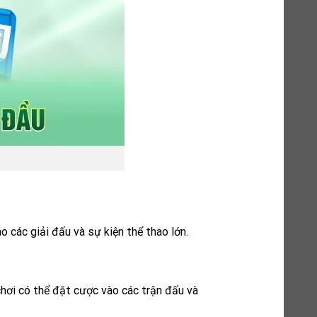
ào các giải đấu và
sự kiện thể thao
lớn.
chơi có thể đặt cược vào các trận đấu và