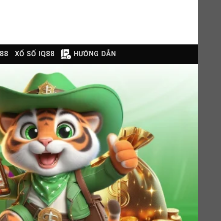
88
XỔ SỐ IQ88
HƯỚNG DẪN