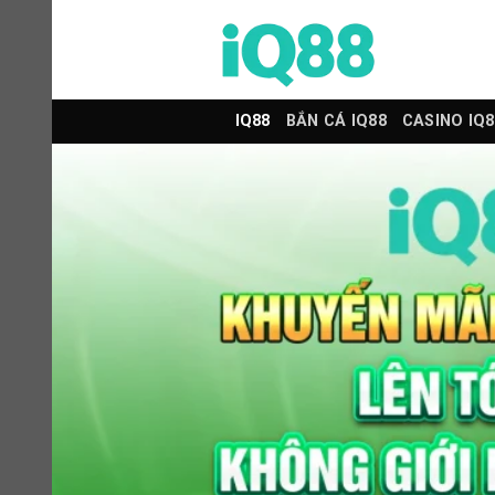
Skip
to
content
IQ88
BẮN CÁ IQ88
CASINO IQ8