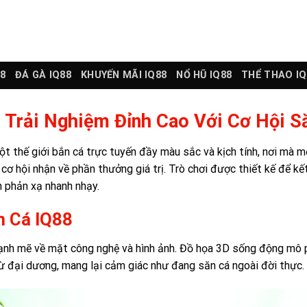
8
ĐÁ GÀ IQ88
KHUYẾN MÃI IQ88
NỔ HŨ IQ88
THỂ THAO IQ
 Trải Nghiệm Đỉnh Cao Với Cơ Hội 
 thế giới bắn cá trực tuyến đầy màu sắc và kịch tính, nơi mà mỗ
ơ hội nhận về phần thưởng giá trị. Trò chơi được thiết kế để kết 
n phản xạ nhanh nhạy.
n Cá IQ88
nh mẽ về mặt công nghệ và hình ảnh. Đồ họa 3D sống động mô 
từ đại dương, mang lại cảm giác như đang săn cá ngoài đời thực.