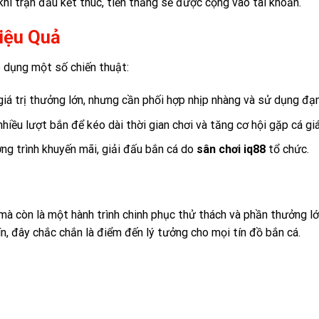
khi trận đấu kết thúc, tiền thắng sẽ được cộng vào tài khoản.
iệu Quả
p dụng một số chiến thuật:
ó giá trị thưởng lớn, nhưng cần phối hợp nhịp nhàng và sử dụng đạn
 nhiều lượt bắn để kéo dài thời gian chơi và tăng cơ hội gặp cá giá
ng trình khuyến mãi, giải đấu bắn cá do
sân chơi iq88
tổ chức.
í mà còn là một hành trình chinh phục thử thách và phần thưởng l
n, đây chắc chắn là điểm đến lý tưởng cho mọi tín đồ bắn cá.