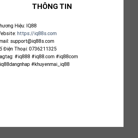
THÔNG TIN
hương Hiệu: IQ88
ebsite:
https://iq88s.com
mail:
support@iq88s.com
ố Điện Thoại: 0736211325
agtag: #iq888 #iq88.com #iq88com
iq88dangnhap #khuyenmai_iq88