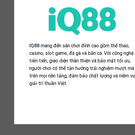
IQ88
mang đến sân chơi đỉnh cao gồm thể thao,
casino, slot game, đá gà và bắn cá. Với công nghệ
tiên tiến, giao diện thân thiện và bảo mật tối ưu,
người chơi có thể tận hưởng trải nghiệm mượt mà
trên mọi nền tảng, đảm bảo chất lượng và niềm vu
giải trí thuần Việt.