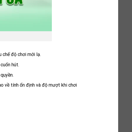
u chế độ chơi mới lạ.
 cuốn hút.
 quyền.
o về tính ổn định và độ mượt khi chơi