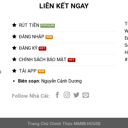
LIÊN KẾT NGAY
T
RÚT TIỀN
W
ĐĂNG NHẬP
E
S
ĐĂNG KÝ
H
CHÍNH SÁCH BẢO MẬT
#
TẢI APP
i
Biên soạn:
Nguyễn Cảnh Dương
Follow Nhà Cái:
Trang Chủ Chính Thức MM88.HOUSE