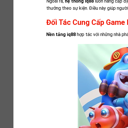
Ngoài ra,
hệ thống iq88
luôn nâng cấp đị
thưởng theo sự kiện. Điều này giúp người
Đối Tác Cung Cấp Game 
Nền tảng iq88
hợp tác với những nhà ph