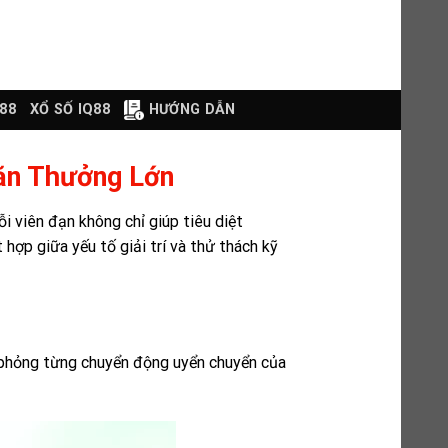
88
XỔ SỐ IQ88
HƯỚNG DẪN
Săn Thưởng Lớn
i viên đạn không chỉ giúp tiêu diệt
hợp giữa yếu tố giải trí và thử thách kỹ
phỏng từng chuyển động uyển chuyển của