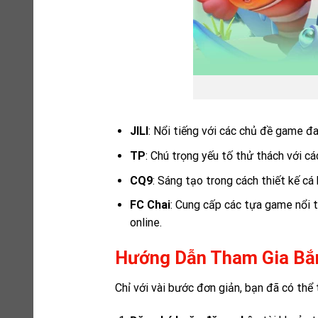
JILI
: Nổi tiếng với các chủ đề game đa
TP
: Chú trọng yếu tố thử thách với c
CQ9
: Sáng tạo trong cách thiết kế cá
FC Chai
: Cung cấp các tựa game nổi t
online.
Hướng Dẫn Tham Gia Bắ
Chỉ với vài bước đơn giản, bạn đã có thể 