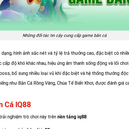
Những đối tác tin cậy cung cấp game bắn cá
 dạng, hình ảnh sắc nét và tỷ lệ trả thưởng cao, đặc biệt có nhiề
ác cấp độ khó khác nhau, hiệu ứng âm thanh sống động và lối chơi
 boss, bổ sung nhiều loại vũ khí đặc biệt và hệ thống thưởng độc
iếng như Bắn Cá Rồng Vàng, Chúa Tể Biển Khơi, được đánh giá ca
n Cá IQ88
trải nghiệm trò chơi này trên
nền tảng iq88
: